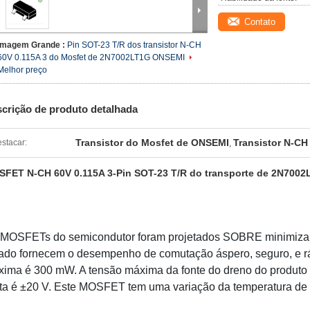
Contato
Imagem Grande :
Pin SOT-23 T/R dos transistor N-CH
60V 0.115A 3 do Mosfet de 2N7002LT1G ONSEMI
Melhor preço
crição de produto detalhada
Transistor do Mosfet de ONSEMI
Transistor N-CH
stacar:
,
FET N-CH 60V 0.115A 3-Pin SOT-23 T/R do transporte de 2N700
MOSFETs do semicondutor foram projetados SOBRE minimizar 
ado fornecem o desempenho de comutação áspero, seguro, e r
ima é 300 mW. A tensão máxima da fonte do dreno do produto é
ta é ±20 V. Este MOSFET tem uma variação da temperatura de