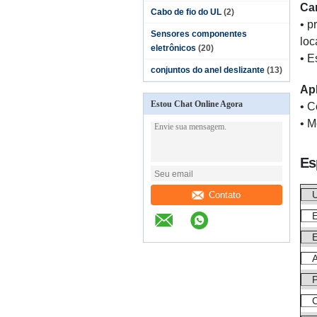
Car
Cabo de fio do UL
(2)
• p
Sensores componentes
loc
eletrônicos
(20)
• E
conjuntos do anel deslizante
(13)
Ap
Estou Chat Online Agora
• C
• M
Es
Contato