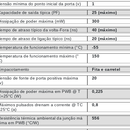
ensão mínima do ponto inicial da porta (v)
1
apacidade de saída típica (PF)
25 (máximo)
Dissipação de poder máxima (mW)
300
empo de atraso típico da volta-Fora (ns)
40 (máximo)
empo de atraso de ligação típico (ns)
20 (máximo)
Temperatura de funcionamento mínima (°C)
-55
Temperatura de funcionamento máximo (°
150
C)
Empacotamento
Fita e carretel
ensão de fonte de porta positiva máxima
20
v)
Dissipação de poder máxima em PWB @ T
0,225
C=25°C (W)
Máximos pulsados drenam a corrente @ TC
0,8
=25°C (a)
esistência térmica ambiental da junção má
556
xima em PWB (°C/W)