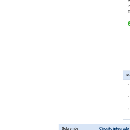
K
P
T
Ma
Sobre nós
Circuito integrad