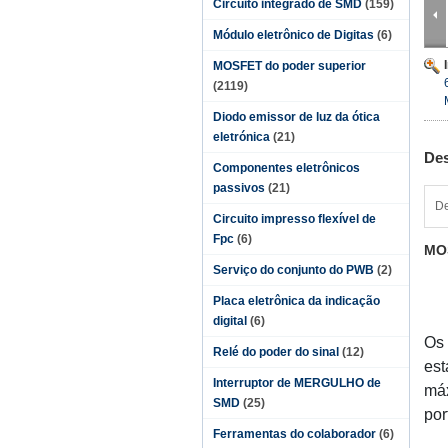
Circuito integrado de SMD
(159)
Módulo eletrônico de Digitas
(6)
MOSFET do poder superior
(2119)
Diodo emissor de luz da ótica
eletrónica
(21)
Des
Componentes eletrônicos
passivos
(21)
De
Circuito impresso flexível de
Fpc
(6)
MOS
Serviço do conjunto do PWB
(2)
Placa eletrônica da indicação
digital
(6)
Os 
Relé do poder do sinal
(12)
est
Interruptor de MERGULHO de
máx
SMD
(25)
por
Ferramentas do colaborador
(6)