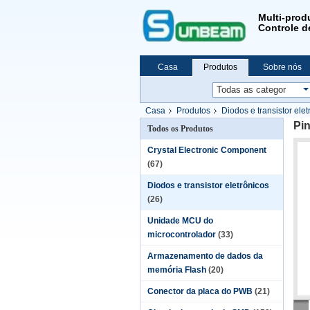
Multi-prod
Controle de
Casa
Produtos
Sobre nós
Casa
Produtos
Diodos e transistor elet
Pi
Todos os Produtos
Crystal Electronic Component
(67)
Diodos e transistor eletrônicos
(26)
Unidade MCU do
microcontrolador
(33)
Armazenamento de dados da
memória Flash
(20)
Conector da placa do PWB
(21)