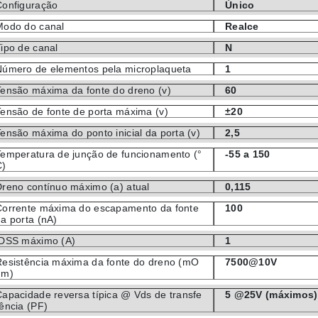
Configuração
Único
Modo do canal
Realce
ipo de canal
N
Número de elementos pela microplaqueta
1
Tensão máxima da fonte do dreno (v)
60
ensão de fonte de porta máxima (v)
±20
ensão máxima do ponto inicial da porta (v)
2,5
Temperatura de junção de funcionamento (°
-55 a 150
C)
Dreno contínuo máximo (a) atual
0,115
Corrente máxima do escapamento da fonte
100
a porta (nA)
IDSS máximo (A)
1
Resistência máxima da fonte do dreno (mO
7500@10V
hm)
apacidade reversa típica @ Vds de transfe
5 @25V (máximos)
ência (PF)