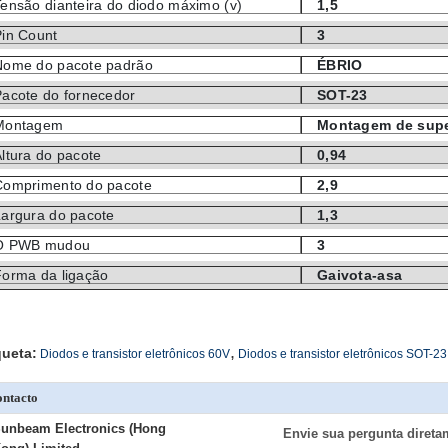
ensão dianteira do diodo máximo (v)
1,5
Pin Count
3
Nome do pacote padrão
ÉBRIO
Pacote do fornecedor
SOT-23
Montagem
Montagem de supe
ltura do pacote
0,94
Comprimento do pacote
2,9
Largura do pacote
1,3
O PWB mudou
3
Forma da ligação
Gaivota-asa
,
queta:
Diodos e transistor eletrônicos 60V
Diodos e transistor eletrônicos SOT-23
ntacto
unbeam Electronics (Hong
Envie sua pergunta direta