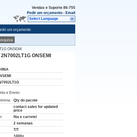
Vendas e Suporte
86-755
Pedir um orçamento
-
Email
Select Language
edir um orçamento
esquisa
2LT1G ONSEMI
 de 2N7002LT1G ONSEMI
HINA
NSEMI
N7002LT1G
to e Envio:
ínima:
Qty do pacote
contact sales for updated
price
m:
fita e carretel
2 semanas
T/T
1000+