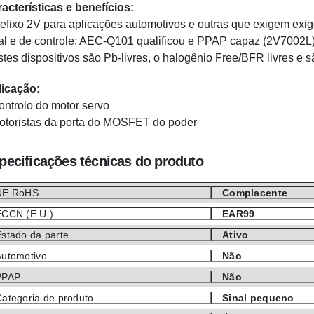
acterísticas e benefícios:
refixo 2V para aplicações automotivos e outras que exigem exi
al e de controle; AEC-Q101 qualificou e PPAP capaz (2V7002L
stes dispositivos são Pb-livres, o halogênio Free/BFR livres 
licação:
ontrolo do motor servo
otoristas da porta do MOSFET do poder
pecificações técnicas do produto
UE RoHS
Complacente
ECCN (E.U.)
EAR99
Estado da parte
Ativo
Automotivo
Não
PPAP
Não
Categoria de produto
Sinal pequeno