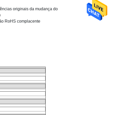
gências originais da mudança do
)
e são RoHS complacente