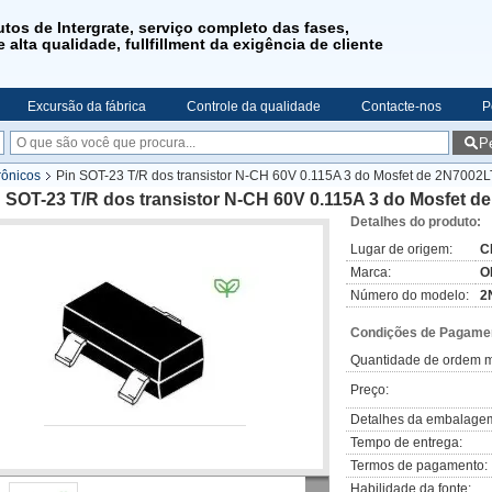
utos de Intergrate, serviço completo das fases,
 alta qualidade, fullfillment da exigência de cliente
Excursão da fábrica
Controle da qualidade
Contacte-nos
P
P
rônicos
Pin SOT-23 T/R dos transistor N-CH 60V 0.115A 3 do Mosfet de 2N700
n SOT-23 T/R dos transistor N-CH 60V 0.115A 3 do Mosfet
Detalhes do produto:
Lugar de origem:
C
Marca:
O
Número do modelo:
2
Condições de Pagamen
Quantidade de ordem m
Preço:
Detalhes da embalage
Tempo de entrega:
Termos de pagamento:
Habilidade da fonte: