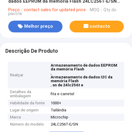
dados EEPROM da memória Flash 24LC256T-E/SN
I2C 256K
Preço：contact sales for updated price
MOQ：Qty do
pacote
Melhor preço
contacto
Descrição De Produto
Armazenamento de dados EEPROM
da memória Flash
,
Realçar
Armazenamento de dados I2C da
memória Flash
,
sn de 24lc256t e
Detalhes da
fita e carretel
embalagem
Habilidade da fonte
1000+
Lugar de origem
Tailândia
Marca
Microchip
Número do modelo
24LC256T-E/SN