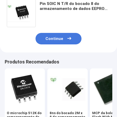
Pin SOIC N T/R do bocado 8 do
armazenamento de dados EEPROM
da memória Flash 24LC256T-E/SN
I2C 256K
Continue
Produtos Recomendados
O microchip 512K do
8ns do bocado 2M x
MCP da bola d
armazenamento de
8 do armazenamento
Flash With Mob