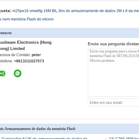
,
queta:
m25pe16 vmw6tg 16M Bit
8ns do armazenamento de dados 2M x 8 da me
e nem memória Flash do mícron
ntacto
unbeam Electronics (Hong
Envie sua pergunta direta
ong) Limited
essoa de Contato:
peter
elefone:
+8613211027073
is Armazenamento de dados da memória Flash