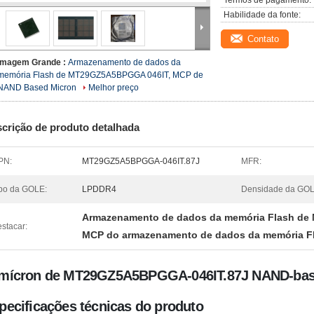
Termos de pagamento:
Habilidade da fonte:
Contato
Imagem Grande :
Armazenamento de dados da
memória Flash de MT29GZ5A5BPGGA 046IT, MCP de
NAND Based Micron
Melhor preço
crição de produto detalhada
PN:
MT29GZ5A5BPGGA-046IT.87J
MFR:
po da GOLE:
LPDDR4
Densidade da GOL
Armazenamento de dados da memória Flash 
stacar:
MCP do armazenamento de dados da memória F
mícron de MT29GZ5A5BPGGA-046IT.87J NAND-ba
pecificações técnicas do produto