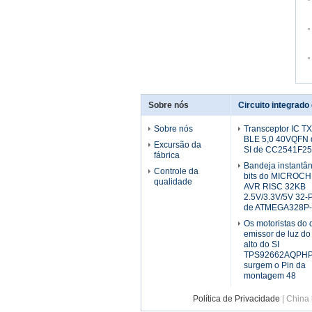
Sobre nós
Circuito integrad
Sobre nós
Transceptor IC 
BLE 5,0 40VQFN 
Excursão da
SI de CC2541F2
fábrica
Bandeja instantâ
Controle da
bits do MICROC
qualidade
AVR RISC 32KB
2.5V/3.3V/5V 32-
de ATMEGA328P
Os motoristas do 
emissor de luz do 
alto do SI
TPS92662AQPH
surgem o Pin da
montagem 48
Política de Privacidade
| China 