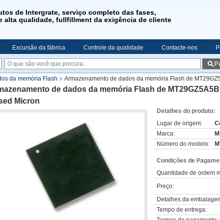
utos de Intergrate, serviço completo das fases,
 alta qualidade, fullfillment da exigência de cliente
Excursão da fábrica
Controle da qualidade
Contacte-nos
P
P
os da memória Flash
Armazenamento de dados da memória Flash de MT29G
mazenamento de dados da memória Flash de MT29GZ5A5
sed Micron
Detalhes do produto:
Lugar de origem:
C
Marca:
M
Número do modelo:
M
Condições de Pagamen
Quantidade de ordem m
Preço:
Detalhes da embalage
Tempo de entrega: