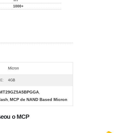
T/T
1000+
Mícron
E:
4GB
de MT29GZ5A5BPGGA
,
lash
MCP de NAND Based Micron
,
seou o MCP