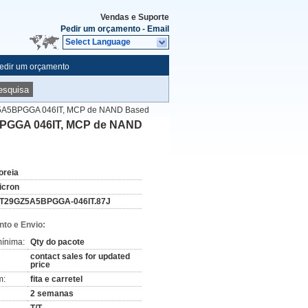
Vendas e Suporte
Pedir um orçamento
-
Email
Select Language
edir um orçamento
esquisa
Z5A5BPGGA 046IT, MCP de NAND Based
BPGGA 046IT, MCP de NAND
oreia
icron
T29GZ5A5BPGGA-046IT.87J
to e Envio:
ínima:
Qty do pacote
contact sales for updated
price
m:
fita e carretel
2 semanas