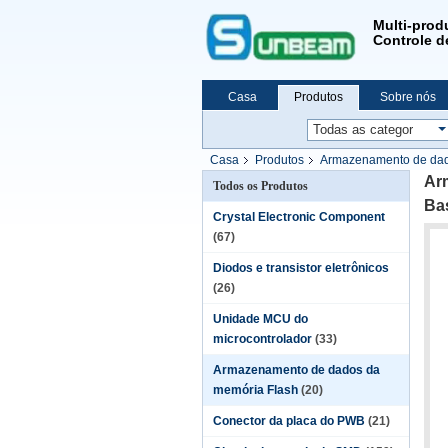
Multi-prod
Controle de
Casa
Produtos
Sobre nós
Casa
Produtos
Armazenamento de dad
Micron
Ar
Todos os Produtos
Ba
Crystal Electronic Component
(67)
Diodos e transistor eletrônicos
(26)
Unidade MCU do
microcontrolador
(33)
Armazenamento de dados da
memória Flash
(20)
Conector da placa do PWB
(21)