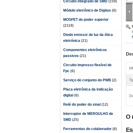
Circuito integrado de SMD
(159)
Módulo eletrônico de Digitas
(6)
MOSFET do poder superior
(2119)
Diodo emissor de luz da ótica
eletrónica
(21)
Componentes eletrônicos
Des
passivos
(21)
Circuito impresso flexível de
M
Fpc
(6)
Serviço do conjunto do PWB
(2)
Ti
Placa eletrônica da indicação
digital
(6)
De
Relé do poder do sinal
(12)
Interruptor de MERGULHO de
O 
SMD
(25)
Es
Ferramentas do colaborador
(6)