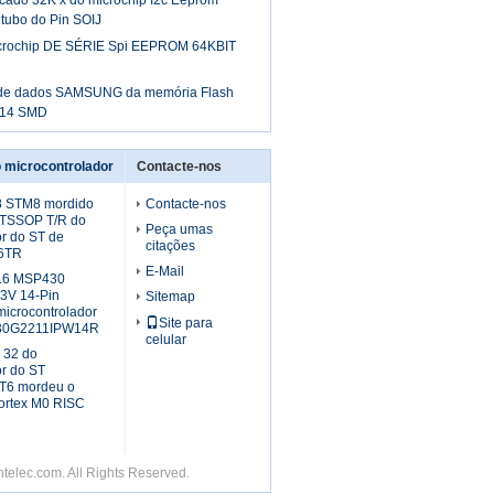
ado 32K x do microchip I2c Eeprom
 tubo do Pin SOIJ
crochip DE SÉRIE Spi EEPROM 64KBIT
de dados SAMSUNG da memória Flash
14 SMD
 microcontrolador
Contacte-nos
 STM8 mordido
Contacte-nos
 TSSOP T/R do
Peça umas
or do ST de
citações
6TR
E-Mail
16 MSP430
.3V 14-Pin
Sitemap
icrocontrolador
Site para
430G2211IPW14R
celular
 32 do
or do ST
6 mordeu o
ortex M0 RISC
elec.com. All Rights Reserved.