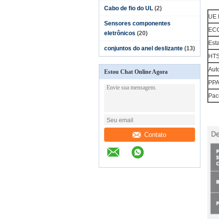
Cabo de fio do UL
(2)
UE
Sensores componentes
ECC
eletrônicos
(20)
Est
conjuntos do anel deslizante
(13)
HT
Aut
Estou Chat Online Agora
PP
Pac
Contato