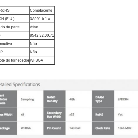
 RoHS
Complacente
N (E.U.)
3A991.b.1.a
ado da parte
Ativo
S
8542.32.00.71
omotivo
Não
AP
Não
ote do fornecedor
WFBGA