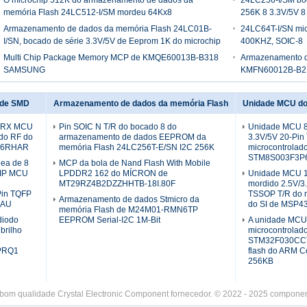
O microchip 512K do armazenamento de dados da
24LC256-I/SM boc
memória Flash 24LC512-I/SM mordeu 64Kx8
256K 8 3.3V/5V 8
Armazenamento de dados da memória Flash 24LC01B-
24LC64T-I/SN mi
I/SN, bocado de série 3.3V/5V de Eeprom 1K do microchip
400KHZ, SOIC-8
Multi Chip Package Memory MCP de KMQE60013B-B318
Armazenamento 
SAMSUNG
KMFN60012B-B2
o de SMD
Armazenamento de dados da memória Flash
Unidade MCU do
TXRX MCU
Pin SOIC N T/R do bocado 8 do
Unidade MCU 8
do RF do
armazenamento de dados EEPROM da
3.3V/5V 20-Pin
56RHAR
memória Flash 24LC256T-E/SN I2C 256K
microcontrolad
STM8S003F3P
nea de 8
MCP da bola de Nand Flash With Mobile
HIP MCU
LPDDR2 162 do MÍCRON de
Unidade MCU 
MT29RZ4B2DZZHHTB-18I.80F
mordido 2.5V/3
Pin TQFP
TSSOP T/R do m
Armazenamento de dados Stmicro da
-AU
do SI de MSP
memória Flash de M24M01-RMN6TP
diodo
EEPROM Serial-I2C 1M-Bit
A unidade MCU
brilho
microcontrolad
STM32F030CCT
PRQ1
flash do ARM C
256KB
bom qualidade Crystal Electronic Component fornecedor. © 2022 - 2025 component