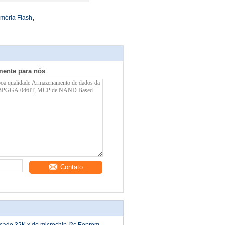
,
mória Flash
mente para nós
Contato