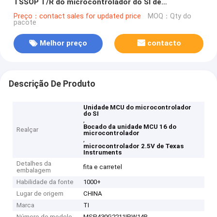
TSSOP T/R do microcontrolador do SI de
MSP430G2211IPW14R
Preço：contact sales for updated price
MOQ：Qty do
pacote
Melhor preço
contacto
Descrição De Produto
Unidade MCU do microcontrolador
do SI
,
Bocado da unidade MCU 16 do
Realçar
microcontrolador
,
microcontrolador 2.5V de Texas
Instruments
Detalhes da
fita e carretel
embalagem
Habilidade da fonte
1000+
Lugar de origem
CHINA
Marca
TI
Número do modelo
MSP430G2211IPW14R