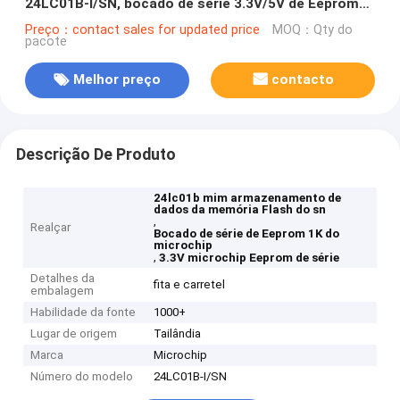
24LC01B-I/SN, bocado de série 3.3V/5V de Eeprom
1K do microchip
Preço：contact sales for updated price
MOQ：Qty do
pacote
Melhor preço
contacto
Descrição De Produto
24lc01b mim armazenamento de
dados da memória Flash do sn
,
Realçar
Bocado de série de Eeprom 1K do
microchip
,
3.3V microchip Eeprom de série
Detalhes da
fita e carretel
embalagem
Habilidade da fonte
1000+
Lugar de origem
Tailândia
Marca
Microchip
Número do modelo
24LC01B-I/SN