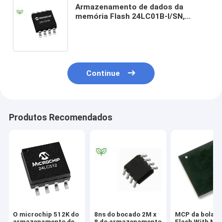
Armazenamento de dados da
memória Flash 24LC01B-I/SN,
bocado de série 3.3V/5V de Eeprom
1K do microchip
Continue
Produtos Recomendados
O microchip 512K do
8ns do bocado 2M x
MCP da bola d
armazenamento de
8 do armazenamento
Flash With Mob