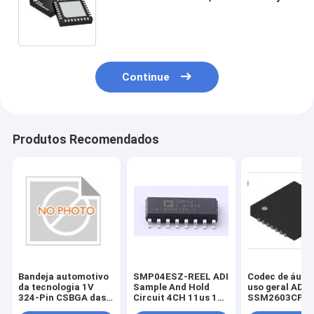
10Mbps do si/Pin de 100Mbps 1.8V
32
Continue
Produtos Recomendados
Bandeja automotivo
SMP04ESZ-REEL ADI
Codec de áudio
da tecnologia 1V
Sample And Hold
uso geral ADI
324-Pin CSBGA das
Circuit 4CH 11us 16
SSM2603CPZ-
pilhas 28nm da
Pin SOIC N T/R
28 pinos LFCS