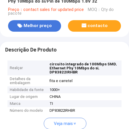
Phy 10Mbps do si/Pin de 100Mbps 1.8V 32
Preço：contact sales for updated price
MOQ：Qty do
pacote
Melhor preço
contacto
Descrição De Produto
,
circuito integrado de 100Mbps SMD
Realçar
,
Ethernet Phy 10Mbps do si
DP83822IRHBR
Detalhes da
fita e carretel
embalagem
Habilidade da fonte
1000+
Lugar de origem
CHINA
Marca
TI
Número do modelo
DP83822IRHBR
Veja mais