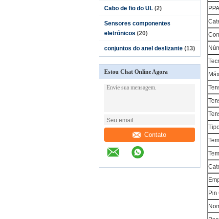
Cabo de fio do UL
(2)
PP
Cat
Sensores componentes
eletrônicos
(20)
Con
Núm
conjuntos do anel deslizante
(13)
Tec
Estou Chat Online Agora
Máx
Ten
Tens
Ten
Tip
Contato
Tem
Tem
Cat
Emp
Pin
Nom