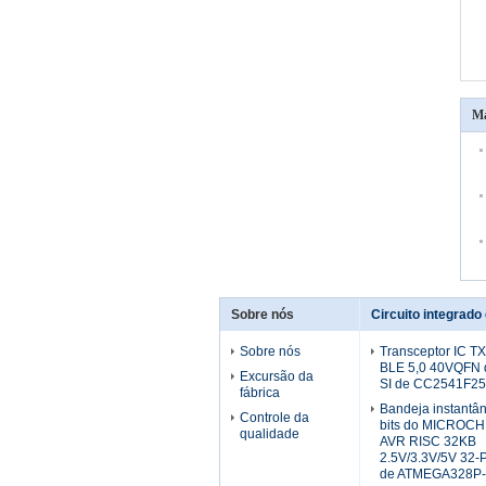
Ma
Sobre nós
Circuito integrad
Sobre nós
Transceptor IC 
BLE 5,0 40VQFN 
Excursão da
SI de CC2541F2
fábrica
Bandeja instantâ
Controle da
bits do MICROC
qualidade
AVR RISC 32KB
2.5V/3.3V/5V 32-
de ATMEGA328P