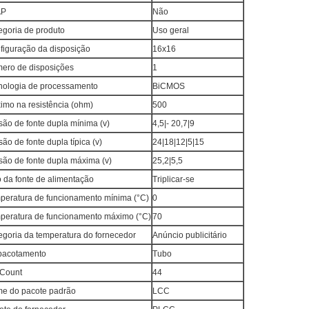
AP
Não
egoria de produto
Uso geral
figuração da disposição
16x16
ero de disposições
1
nologia de processamento
BiCMOS
imo na resistência (ohm)
500
são de fonte dupla mínima (v)
4,5|- 20,7|9
ão de fonte dupla típica (v)
24|18|12|5|15
são de fonte dupla máxima (v)
25,2|5,5
o da fonte de alimentação
Triplicar-se
peratura de funcionamento mínima (°C)
0
peratura de funcionamento máximo (°C)
70
egoria da temperatura do fornecedor
Anúncio publicitário
acotamento
Tubo
 Count
44
e do pacote padrão
LCC