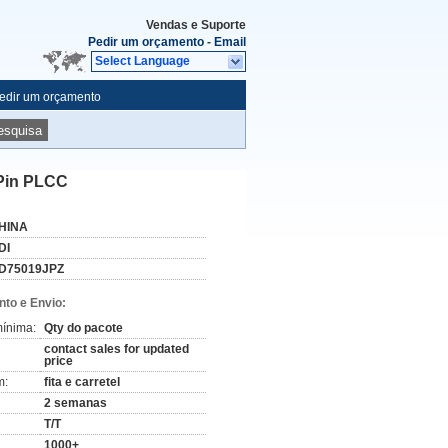
Vendas e Suporte
Pedir um orçamento
-
Email
Select Language
edir um orçamento
esquisa
-Pin PLCC
HINA
DI
D75019JPZ
to e Envio:
ínima:
Qty do pacote
contact sales for updated
price
m:
fita e carretel
2 semanas
T/T
1000+