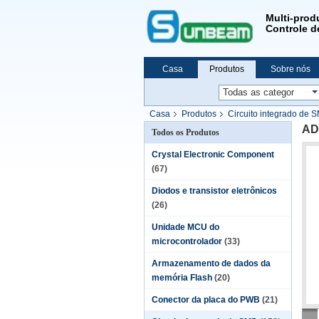
Multi-prod
Controle de
Casa
Produtos
Sobre nós
Casa
Produtos
Circuito integrado de 
AD
Todos os Produtos
Crystal Electronic Component
(67)
Diodos e transistor eletrônicos
(26)
Unidade MCU do
microcontrolador
(33)
Armazenamento de dados da
memória Flash
(20)
Conector da placa do PWB
(21)