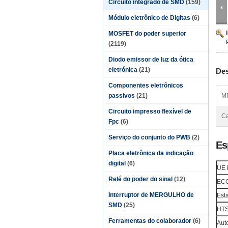
Circuito integrado de SMD
(159)
Módulo eletrônico de Digitas
(6)
MOSFET do poder superior
(2119)
Diodo emissor de luz da ótica
eletrónica
(21)
Des
Componentes eletrônicos
passivos
(21)
M
Circuito impresso flexível de
Ca
Fpc
(6)
Serviço do conjunto do PWB
(2)
Es
Placa eletrônica da indicação
digital
(6)
UE
Relé do poder do sinal
(12)
ECC
Interruptor de MERGULHO de
Est
SMD
(25)
HT
Ferramentas do colaborador
(6)
Aut