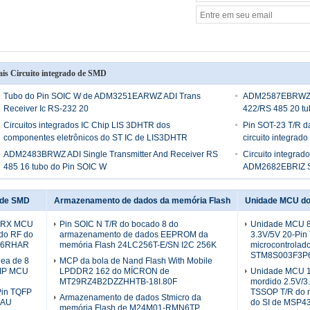
is Circuito integrado de SMD
Tubo do Pin SOIC W de ADM3251EARWZ ADI Trans
ADM2587EBRWZ AD
Receiver Ic RS-232 20
422/RS 485 20 tu
Circuitos integrados IC Chip LIS 3DHTR dos
Pin SOT-23 T/R d
componentes eletrônicos do ST IC de LIS3DHTR
circuito integr
ADM2483BRWZ ADI Single Transmitter And Receiver RS
Circuito integrado
485 16 tubo do Pin SOIC W
ADM2682EBRIZ
o de SMD
Armazenamento de dados da memória Flash
Unidade MCU do
TXRX MCU
Pin SOIC N T/R do bocado 8 do
Unidade MCU 8
do RF do
armazenamento de dados EEPROM da
3.3V/5V 20-Pin
56RHAR
memória Flash 24LC256T-E/SN I2C 256K
microcontrolad
STM8S003F3P
nea de 8
MCP da bola de Nand Flash With Mobile
HIP MCU
LPDDR2 162 do MÍCRON de
Unidade MCU 
MT29RZ4B2DZZHHTB-18I.80F
mordido 2.5V/3
Pin TQFP
TSSOP T/R do m
Armazenamento de dados Stmicro da
-AU
do SI de MSP
memória Flash de M24M01-RMN6TP