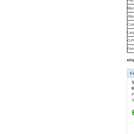
Pac
Mon
Alt
Com
Lar
O P
For
eti
Co
S
K
P
T