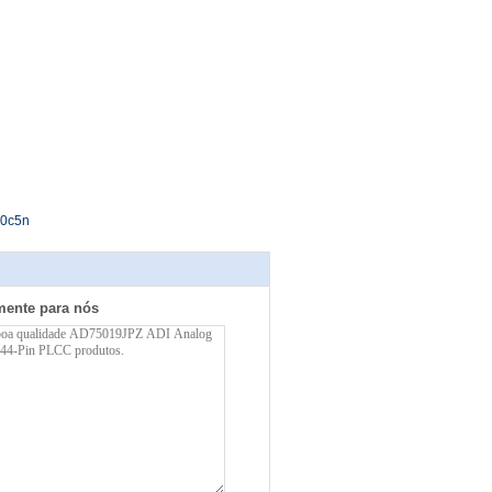
00c5n
mente para nós