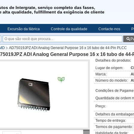
utos de Intergrate, serviço completo das fases,
 alta qualidade, fullfillment da exigência de cliente
Excursão da fábrica
Controle da qualidade
Contacte-nos
P
P
SMD
AD75019JPZ ADI Analog General Purpose 16 x 16 tubo de 44-Pin PLCC
75019JPZ ADI Analog General Purpose 16 x 16 tubo de 44
Detalhes do produto:
Lugar de origem:
C
Marca:
A
Número do modelo:
A
Condições de Pagamen
Quantidade de ordem m
Preço:
Detalhes da embalage
Tempo de entrega:
Termos de pagamento:
Habilidade da fonte: