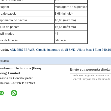
ote do fornecedor
PLCC
tagem
Montagem de superfície
ura do pacote
3,68 (minuto)
primento do pacote
16,66 (máximo)
gura do pacote
16,66 (máximo)
WB mudou
44
ma da ligação
J-ligação
,
,
queta:
ADM2587EBRWZ
Circuito integrado do SI SMD
Altera Max Ii Epm 240t1
ntacto
unbeam Electronics (Hong
Envie sua pergunta direta
ong) Limited
essoa de Contato:
peter
elefone:
+8613211027073