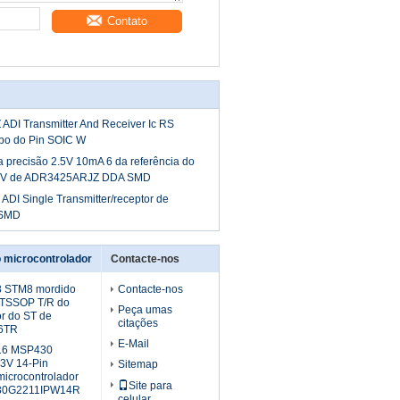
Contato
I Transmitter And Receiver Ic RS
bo do Pin SOIC W
a precisão 2.5V 10mA 6 da referência do
ado V de ADR3425ARJZ DDA SMD
 ADI Single Transmitter/receptor de
 SMD
 microcontrolador
Contacte-nos
 STM8 mordido
Contacte-nos
 TSSOP T/R do
Peça umas
or do ST de
citações
6TR
E-Mail
16 MSP430
.3V 14-Pin
Sitemap
icrocontrolador
Site para
430G2211IPW14R
celular