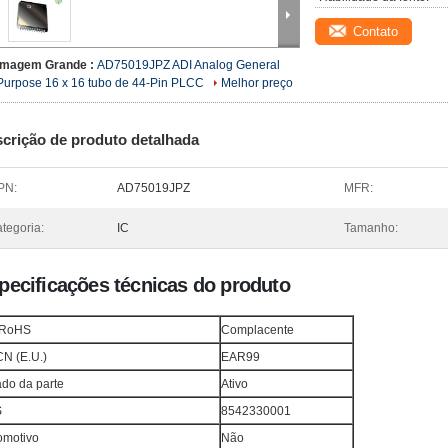
Contato
Imagem Grande :
AD75019JPZ ADI Analog General
Purpose 16 x 16 tubo de 44-Pin PLCC
Melhor preço
crição de produto detalhada
PN:
AD75019JPZ
MFR:
tegoria:
IC
Tamanho:
pecificações técnicas do produto
 RoHS
Complacente
N (E.U.)
EAR99
ado da parte
Ativo
S
8542330001
omotivo
Não