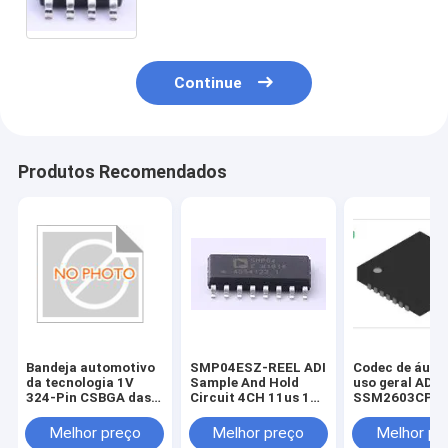
Continue
Produtos Recomendados
Bandeja automotivo
SMP04ESZ-REEL ADI
Codec de áudio
da tecnologia 1V
Sample And Hold
uso geral ADI
324-Pin CSBGA das
Circuit 4CH 11us 16
SSM2603CPZ-
pilhas 28nm da
Pin SOIC N T/R
28 pinos LFCS
família 101440 de
T/R
Melhor preço
Melhor preço
Melhor pr
XA7A100T-