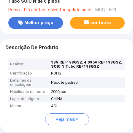
Tubo SOIC N de 8 pinos
Preço：Pls contact sales for update price
MOQ：500
Melhor preço
contacto
Descrição De Produto
,
,
18V REF198GSZ
4.096V REF198GSZ
Realçar
SOIC N Tubo REF198GSZ
Certificação
ROHS
Detalhes da
Pacote padrão
embalagem
Habilidade da fonte
2000pcs
Lugar de origem
CHINA
Marca
ADI
Veja mais